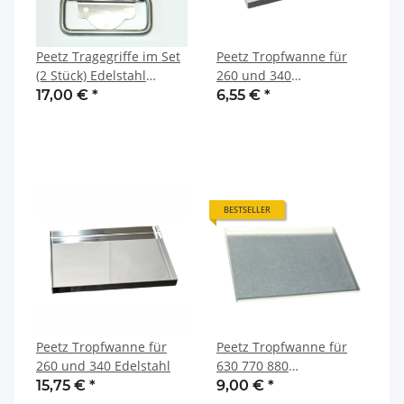
Peetz Tragegriffe im Set
Peetz Tropfwanne für
(2 Stück) Edelstahl
260 und 340
rostfrei
aluminiertes Stahlblech
17,00 €
*
6,55 €
*
BESTSELLER
Peetz Tropfwanne für
Peetz Tropfwanne für
260 und 340 Edelstahl
630 770 880
aluminiertes Stahlblech
15,75 €
*
9,00 €
*