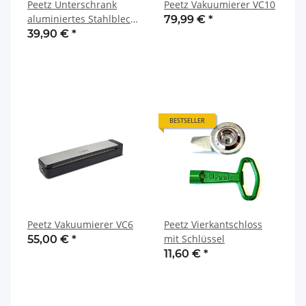
Peetz Unterschrank
Peetz Vakuumierer VC10
aluminiertes Stahlblech
79,99 €
*
offen ohne Ablage
39,90 €
*
BESTSELLER
Peetz Vakuumierer VC6
Peetz Vierkantschloss
mit Schlüssel
55,00 €
*
11,60 €
*