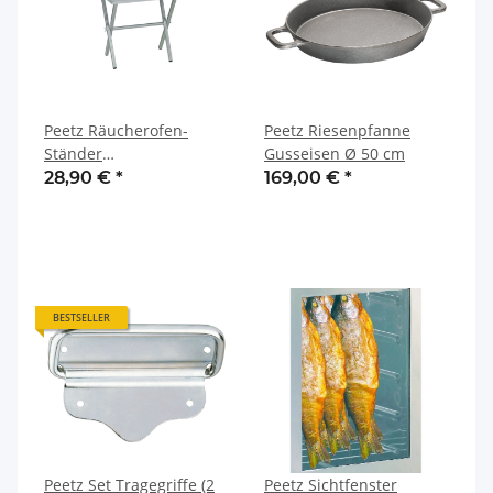
Peetz Räucherofen-
Peetz Riesenpfanne
Ständer
Gusseisen Ø 50 cm
Unterbauständer
28,90 €
*
169,00 €
*
Klappständer
BESTSELLER
Peetz Set Tragegriffe (2
Peetz Sichtfenster