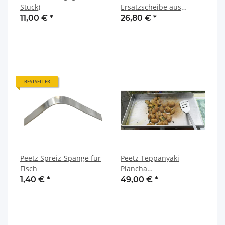
Stück)
Ersatzscheibe aus
Kunststoff
11,00 €
*
26,80 €
*
BESTSELLER
Peetz Spreiz-Spange für
Peetz Teppanyaki
Fisch
Plancha
Edelstahlgrillplatte
1,40 €
*
49,00 €
*