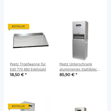
BESTSELLER
Peetz Tropfwanne für
Peetz Unterschrank
630 770 880 Edelstahl
aluminiertes Stahlblech
mit Tür einer Ablage
18,50 €
*
85,90 €
*
und zwei Tragegriffen
seitlich
BESTSELLER