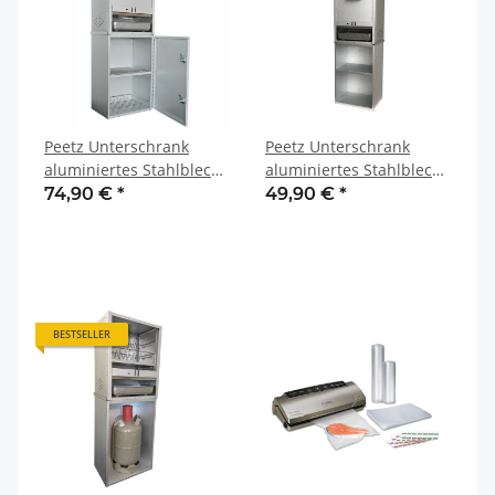
Peetz Unterschrank
Peetz Unterschrank
aluminiertes Stahlblech
aluminiertes Stahlblech
mit Tür mit Ablage
offen mit Ablage
74,90 €
*
49,90 €
*
BESTSELLER