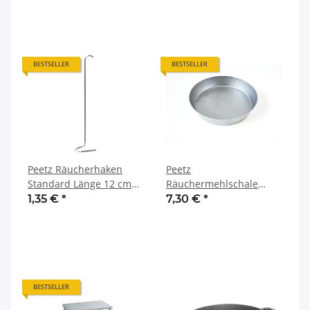
BESTSELLER
BESTSELLER
Peetz Räucherhaken
Peetz
Standard Länge 12 cm
Räuchermehlschale
Edelstahl V2A
universal
1,35 €
*
7,30 €
*
BESTSELLER