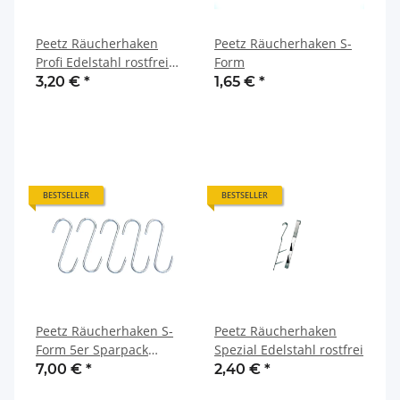
Peetz Räucherhaken
Peetz Räucherhaken S-
Profi Edelstahl rostfrei
Form
V2A
3,20 €
*
1,65 €
*
BESTSELLER
BESTSELLER
Peetz Räucherhaken S-
Peetz Räucherhaken
Form 5er Sparpack
Spezial Edelstahl rostfrei
Edelstahl
7,00 €
*
2,40 €
*