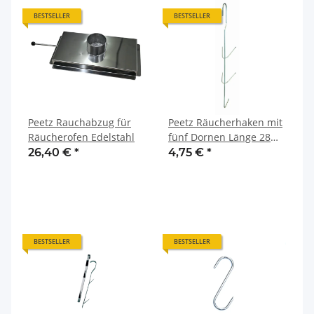
BESTSELLER
BESTSELLER
Peetz Rauchabzug für
Peetz Räucherhaken mit
Räucherofen Edelstahl
fünf Dornen Länge 28
cm Edelstahl rostfrei
26,40 €
*
4,75 €
*
BESTSELLER
BESTSELLER