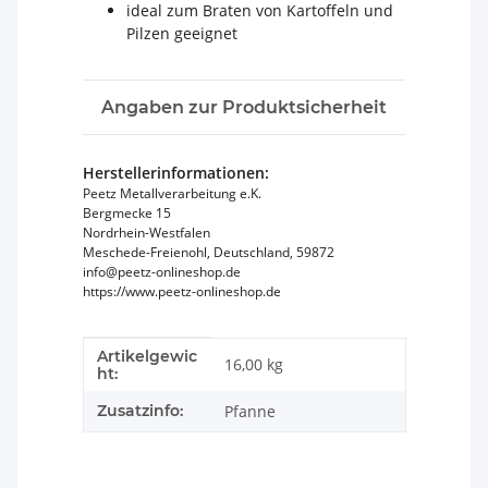
ideal zum Braten von Kartoffeln und
Pilzen geeignet
Angaben zur Produktsicherheit
Herstellerinformationen:
Peetz Metallverarbeitung e.K.
Bergmecke 15
Nordrhein-Westfalen
Meschede-Freienohl, Deutschland, 59872
info@peetz-onlineshop.de
https://www.peetz-onlineshop.de
Artikelgewic
Produkteigenschaft
Wert
16,00
kg
ht:
Zusatzinfo:
Pfanne