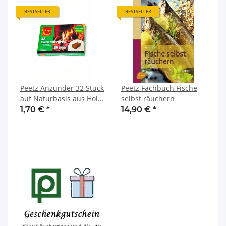
BESTSELLER
BESTSELLER
Peetz Anzünder 32 Stück
Peetz Fachbuch Fische
auf Naturbasis aus Holz
selbst räuchern
und Wachs
1,70 €
*
14,90 €
*