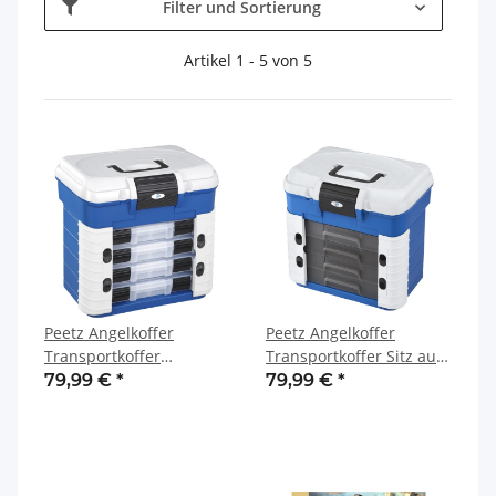
Filter und Sortierung
Artikel 1 - 5 von 5
Peetz Angelkoffer
Peetz Angelkoffer
Transportkoffer
Transportkoffer Sitz aus
Kleinteilekoffer als Sitz
Kunststoff zum Angeln
79,99 €
*
79,99 €
*
aus Kunststoff blau grau