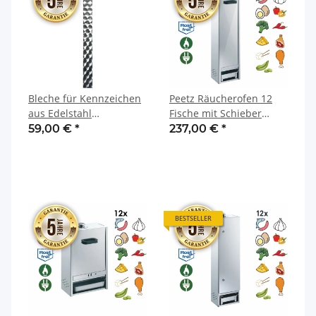
Bleche für Kennzeichen
Peetz Räucherofen 12
aus Edelstahl
Fische mit Schieber
kreismarmoriert
Edelstahl rostfrei 21 x 26
59,00 €
*
237,00 €
*
x 100 cm
BESTSELLER