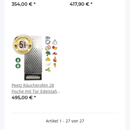
rostfrei 28 x 39 x 85 cm
rostfrei kreismarmoriert
354,00 €
*
417,90 €
*
28 x 39 x 85 cm
Peetz Räucherofen 28
Fische mit Tür Edelstahl
rostfrei kreismarmoriert
495,00 €
*
28 x 39 x 100 cm
Artikel 1 - 27 von 27