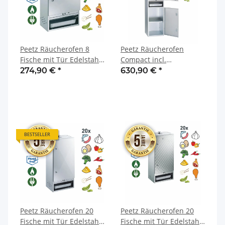
Peetz Räucherofen 8
Peetz Räucherofen
Fische mit Tür Edelstahl
Compact incl.
rostfrei 28 x 39 x 50 cm
Unterschrank Edelstahl
274,90 €
*
630,90 €
*
kreismarmoriert NEU
BESTSELLER
Peetz Räucherofen 20
Peetz Räucherofen 20
Fische mit Tür Edelstahl
Fische mit Tür Edelstahl