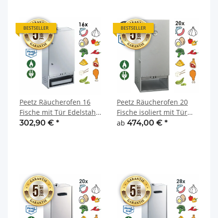
BESTSELLER
BESTSELLER
Peetz Räucherofen 16
Peetz Räucherofen 20
Fische mit Tür Edelstahl
Fische isoliert mit Tür
rostfrei 28 x 39 x 75 cm
Edelstahl rostfrei 28 x 39
302,90 €
*
ab
474,00 €
*
x 85 cm isoliert
***NEU***