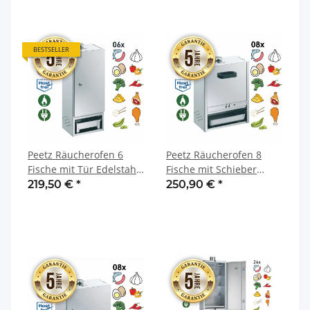
BESTSELLER
Peetz Räucherofen 6
Peetz Räucherofen 8
Fische mit Tür Edelstahl
Fische mit Schieber
rostfrei 21 x 26 x 65 cm
Edelstahl rostfrei 28 x 39
219,50 €
*
250,90 €
*
x 50 cm