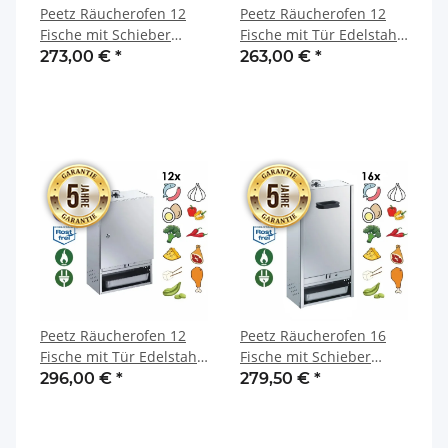
Peetz Räucherofen 12
Peetz Räucherofen 12
Fische mit Schieber
Fische mit Tür Edelstahl
Edelstahl rostfrei 28 x 39
rostfrei 21 x 26 x 100 cm
273,00 €
*
263,00 €
*
x 60 cm
Peetz Räucherofen 12
Peetz Räucherofen 16
Fische mit Tür Edelstahl
Fische mit Schieber
rostfrei 28 x 39 x 60 cm
Edelstahl rostfrei 28 x 39
296,00 €
*
279,50 €
*
x 75 cm