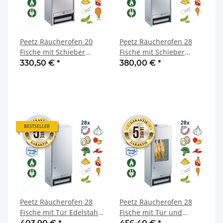
Peetz Räucherofen 20
Peetz Räucherofen 28
Fische mit Schieber
Fische mit Schieber
Edelstahl rostfrei 28 x 39
Edelstahl rostfrei 28 x 39
330,50 €
*
380,00 €
*
x 85 cm
x 100 cm
BESTSELLER
Peetz Räucherofen 28
Peetz Räucherofen 28
Fische mit Tür Edelstahl
Fische mit Tür und
rostfrei 28 x 39 x 100 cm
Sichtfenster Edelstahl