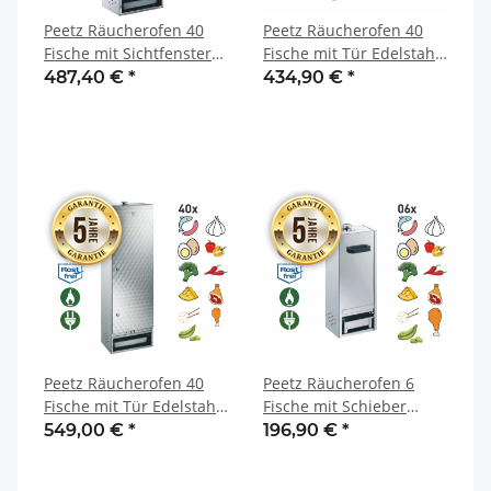
Peetz Räucherofen 40
Peetz Räucherofen 40
Fische mit Sichtfenster
Fische mit Tür Edelstahl
Edelstahl rostfrei 28 x 39
rostfrei 28 x 39 x 120 cm
487,40 €
*
434,90 €
*
x 120 cm
Peetz Räucherofen 40
Peetz Räucherofen 6
Fische mit Tür Edelstahl
Fische mit Schieber
rostfrei kreismarmoriert
Edelstahl rostfrei 21 x 26
549,00 €
*
196,90 €
*
28 x 39 x 120 cm
x 65 cm