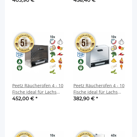
403,90 €
*
456,40 €
*
rostfrei 28 x 39 x 100 cm
Peetz Räucherofen 4 - 10
Peetz Räucherofen 4 - 10
Fische ideal für Lachs
Fische ideal für Lachs
mit Schieber Edelstahl
mit Schieber Edelstahl
452,00 €
*
382,90 €
*
kreismaromoriert EKM
rostfrei 28 x 60 x 55 cm
28 x 60 x 55 cm