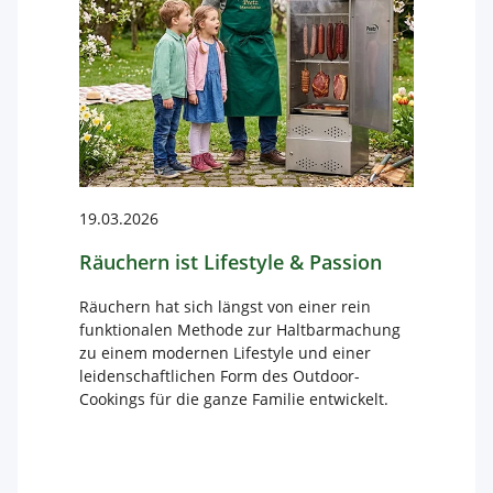
19.03.2026
05.03
ofen-
Räuchern ist Lifestyle & Passion
Wint
Räuchern hat sich längst von einer rein
Endlic
funktionalen Methode zur Haltbarmachung
verab
on und
zu einem modernen Lifestyle und einer
Frühl
ewinnt
leidenschaftlichen Form des Outdoor-
Sonne
Immer
Cookings für die ganze Familie entwickelt.
bedeu
...
Freilu