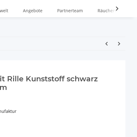
welt
Angebote
Partnerteam
Räucherwiki
t Rille Kunststoff schwarz
mm
nufaktur