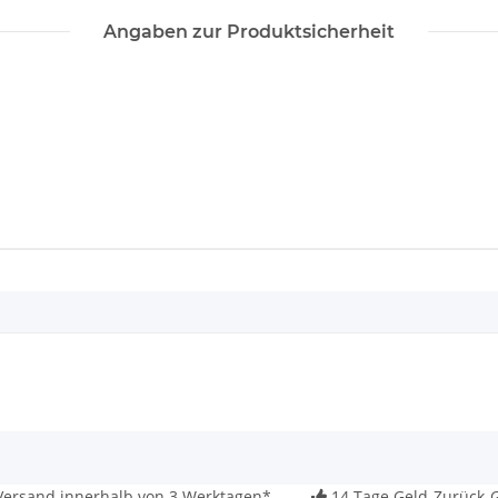
Angaben zur Produktsicherheit
ersand innerhalb von 3 Werktagen*
14 Tage Geld-Zurück-G