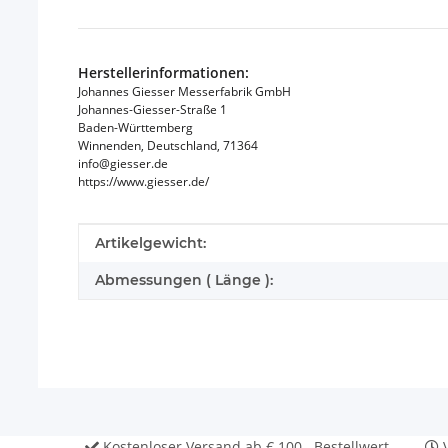
Herstellerinformationen:
Johannes Giesser Messerfabrik GmbH
Johannes-Giesser-Straße 1
Baden-Württemberg
Winnenden, Deutschland, 71364
info@giesser.de
https://www.giesser.de/
Produkteigenschaft
Wert
Artikelgewicht:
Abmessungen ( Länge ):
Kostenloser Versand ab € 100,- Bestellwert
V