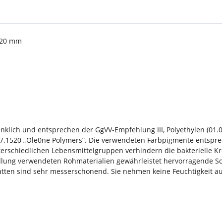
x 20 mm
nklich und entsprechen der GgVV-Empfehlung III, Polyethylen (01.
 177.1520 „Ole0ne Polymers”. Die verwendeten Farbpigmente entsp
erschiedlichen Lebensmittelgruppen verhindern die bakterielle 
llung verwendeten Rohmaterialien gewährleistet hervorragende Sch
tten sind sehr messerschonend. Sie nehmen keine Feuchtigkeit auf