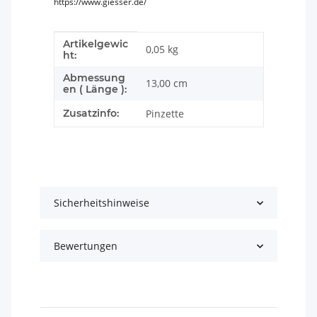
https://www.giesser.de/
Artikelgewic
Produkteigenschaft
Wert
0,05
kg
ht:
Abmessung
13,00 cm
en ( Länge ):
Zusatzinfo:
Pinzette
Sicherheitshinweise
Bewertungen