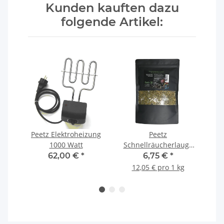
Kunden kauften dazu
folgende Artikel:
sten
Peetz Elektroheizung
Peetz
P
ch,
1000 Watt
Schnellräucherlauge
Co.
560 g
62,00 €
*
6,75 €
*
12,05 € pro 1 kg