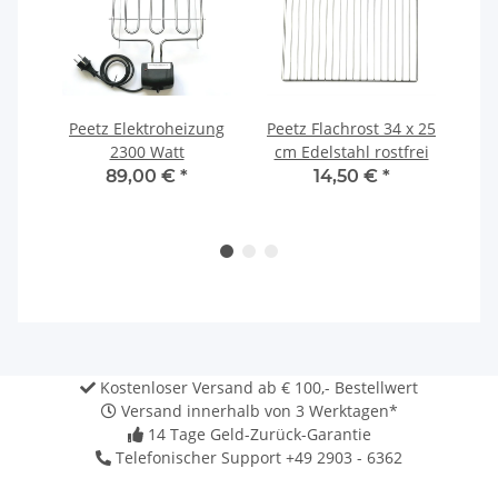
ken
Peetz Elektroheizung
Peetz Flachrost 34 x 25
Pe
ack
2300 Watt
cm Edelstahl rostfrei
34
89,00 €
*
14,50 €
*
Kostenloser Versand ab € 100,- Bestellwert
Versand innerhalb von 3 Werktagen*
14 Tage Geld-Zurück-Garantie
Telefonischer Support +49 2903 - 6362