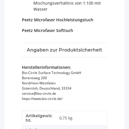
Mischungsverhältnis von 1:100 mit
Wasser
Peetz Microfaser Hochleistungstuch
Peetz Microfaser Softtuch
Angaben zur Produktsicherheit
Herstellerinformationen:
Bio-Circle Surface Technology GmbH
Berensweg 200
Nordrhein-Westfalen
Gütersloh, Deutschland, 33334
service@bio-circle.de
https://www.bio-circle.de/
Artikelgewic
Produkteigenschaft
Wert
0,75
kg
ht: