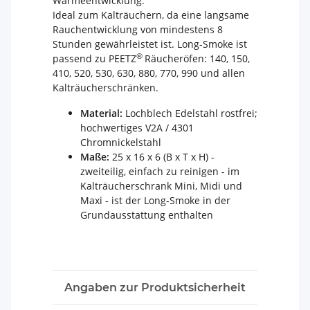
Wärmeentwicklung.
Ideal zum Kalträuchern, da eine langsame
Rauchentwicklung von mindestens 8
Stunden gewährleistet ist. Long-Smoke ist
®
passend zu PEETZ
Räucheröfen: 140, 150,
410, 520, 530, 630, 880, 770, 990 und allen
Kalträucherschränken.
Material:
Lochblech Edelstahl rostfrei;
hochwertiges V2A / 4301
Chromnickelstahl
Maße:
25 x 16 x 6 (B x T x H) -
zweiteilig, einfach zu reinigen - im
Kalträucherschrank Mini, Midi und
Maxi
-
ist der Long-Smoke in der
Grundausstattung enthalten
Angaben zur Produktsicherheit