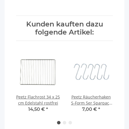
Kunden kauften dazu
folgende Artikel:
ken
Peetz Flachrost 34 x 25
Peetz Räucherhaken
Pe
l
cm Edelstahl rostfrei
S-Form 5er Sparpack
l
Edelstahl
PEE
14,50 €
*
7,00 €
*