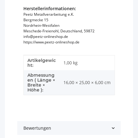
Herstellerinformationen:
Peetz Metallverarbeitung e.K.
Bergmecke 15
Nordrhein-Westfalen
Meschede-Freienohl, Deutschland, 59872
info@peetz-onlineshop.de
https://www.peetz-onlineshop.de
Artikelgewic
Produkteigenschaft
Wert
1,00
kg
ht:
Abmessung
en ( Länge ×
16,00 × 25,00 × 6,00 cm
Breite ×
Höhe ):
Bewertungen