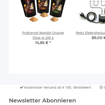
ür
Probierset Mandel Orange
Peetz Elektroheiz
Olive je 200 g
89,00
14,85 €
*
Kostenloser Versand ab € 100,- Bestellwert
V
Newsletter Abonnieren