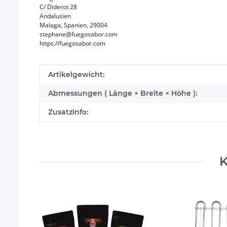
C/ Diderot 28
Andalusien
Malaga, Spanien, 29004
stephane@fuegosabor.com
https://fuegosabor.com
Produkteigenschaft
Wert
Artikelgewicht:
Abmessungen ( Länge × Breite × Höhe ):
Zusatzinfo:
K