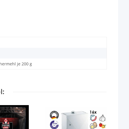
hermehl je 200 g
l: