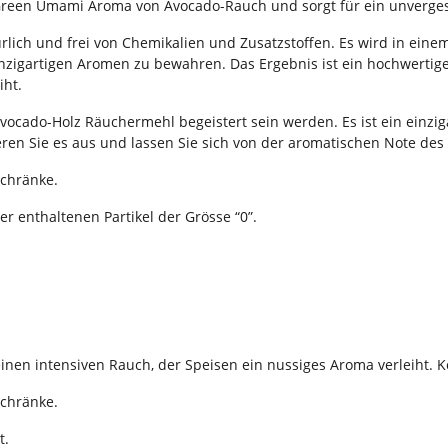
Green Umami Aroma von Avocado-Rauch und sorgt für ein unverges
lich und frei von Chemikalien und Zusatzstoffen. Es wird in eine
inzigartigen Aromen zu bewahren. Das Ergebnis ist ein hochwertige
iht.
ocado-Holz Räuchermehl begeistert sein werden. Es ist ein einzig
eren Sie es aus und lassen Sie sich von der aromatischen Note de
schränke.
r enthaltenen Partikel der Grösse “0”.
einen intensiven Rauch, der Speisen ein nussiges Aroma verleiht. 
schränke.
t.