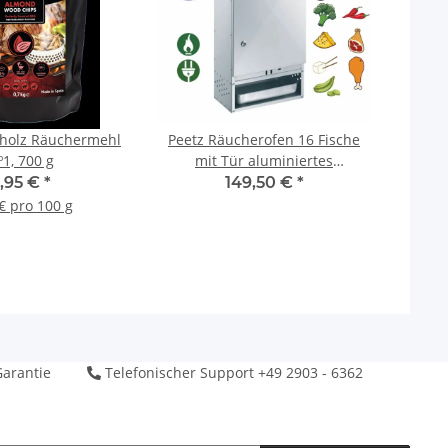
holz Räuchermehl
Peetz Räucherofen 16 Fische
P
1, 700 g
mit Tür aluminiertes
Stahlblech 28 x 39 x 75 cm
,95 €
*
149,50 €
*
 € pro 100 g
arantie
Telefonischer Support +49 2903 - 6362