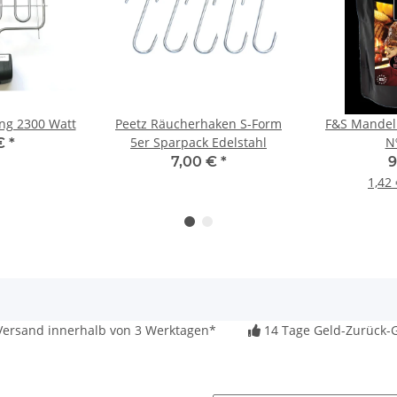
ung 2300 Watt
Peetz Räucherhaken S-Form
F&S Mandel
5er Sparpack Edelstahl
Nº
 €
*
7,00 €
*
9
1,42
ersand innerhalb von 3 Werktagen*
14 Tage Geld-Zurück-G