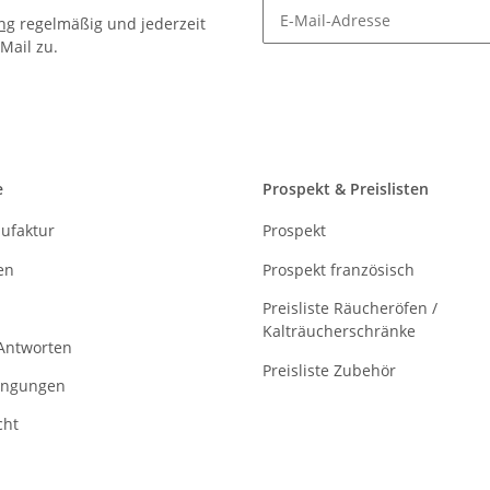
ng
regelmäßig und jederzeit
Mail zu.
Newsletter Abonnieren
e
Prospekt & Preislisten
ufaktur
Prospekt
en
Prospekt französisch
Preisliste Räucheröfen /
Kalträucherschränke
Antworten
Preisliste Zubehör
ingungen
cht