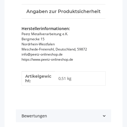
Angaben zur Produktsicherheit
Herstellerinformationen:
Peetz Metallverarbeitung e.K.
Bergmecke 15
Nordrhein-Westfalen
Meschede-Freienohl, Deutschland, 59872
info@peetz-onlineshop.de
https://www.peetz-onlineshop.de
Artikelgewic
Produkteigenschaft
Wert
0,51
kg
ht:
Bewertungen