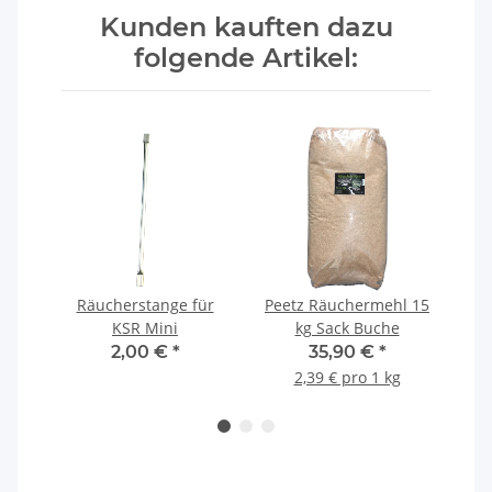
Kunden kauften dazu
folgende Artikel:
nge
Räucherstange für
Peetz Räuchermehl 15
Pe
k 8
KSR Mini
kg Sack Buche
2,00 €
*
35,90 €
*
2,39 € pro 1 kg