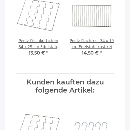
Peetz Fischkörbchen
Peetz Flachrost 34 x 19
34 x 25 cm Edelstahl
cm Edelstahl rostfrei
rostfrei
13,50 €
*
14,50 €
*
Kunden kauften dazu
folgende Artikel: