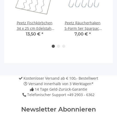
i
Peetz Fischkörbchen
Peetz Räucherhaken
Pe
34 x 25 cm Edelstahl
S-Form 5er Sparpack
630
te
rostfrei
Edelstahl
13,50 €
*
7,00 €
*
Kostenloser Versand ab € 100,- Bestellwert
Versand innerhalb von 3 Werktagen*
14 Tage Geld-Zurück-Garantie
Telefonischer Support +49 2903 - 6362
Newsletter Abonnieren