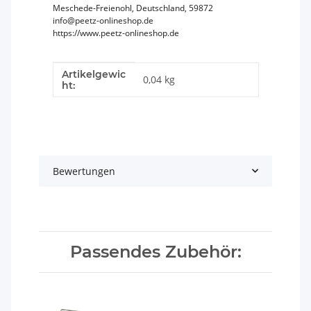
Meschede-Freienohl, Deutschland, 59872
info@peetz-onlineshop.de
https://www.peetz-onlineshop.de
Artikelgewic
Produkteigenschaft
Wert
0,04
kg
ht:
Bewertungen
Passendes Zubehör: