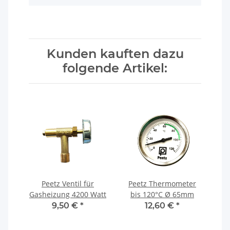
Kunden kauften dazu
folgende Artikel:
 12
Peetz Ventil für
Peetz Thermometer
Pe
Gasheizung 4200 Watt
bis 120°C Ø 65mm
Ga
21 x
9,50 €
*
12,60 €
*