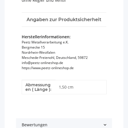
ohne Regler und Ventil
Angaben zur Produktsicherheit
Herstellerinformationen:
Peetz Metallverarbeitung e.K.
Bergmecke 15
Nordrhein-Westfalen
Meschede-Freienohl, Deutschland, 59872
info@peetz-onlineshop.de
https://www.peetz-onlineshop.de
Abmessung
Produkteigenschaft
Wert
1,50 cm
en ( Länge ):
Bewertungen