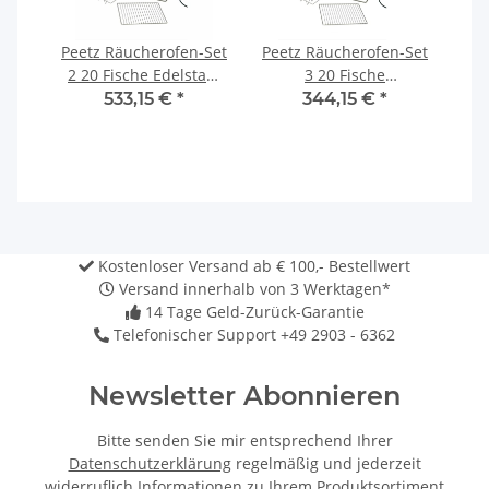
Peetz Räucherofen-Set
Peetz Räucherofen-Set
2 20 Fische Edelstahl
3 20 Fische
Rostfrei -
aluminiertes
533,15 €
*
344,15 €
*
GESCHENKSET -
Stahlblech -
GESCHENKSET -
Kostenloser Versand ab € 100,- Bestellwert
Versand innerhalb von 3 Werktagen*
14 Tage Geld-Zurück-Garantie
Telefonischer Support +49 2903 - 6362
Newsletter Abonnieren
Bitte senden Sie mir entsprechend Ihrer
Datenschutzerklärung
regelmäßig und jederzeit
widerruflich Informationen zu Ihrem Produktsortiment