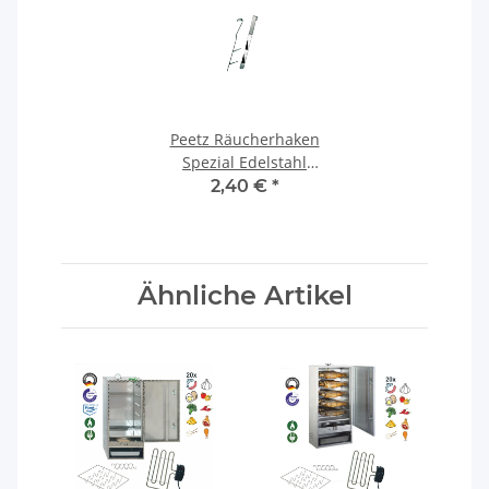
Peetz Räucherhaken
Spezial Edelstahl
rostfrei
2,40 €
*
Ähnliche Artikel