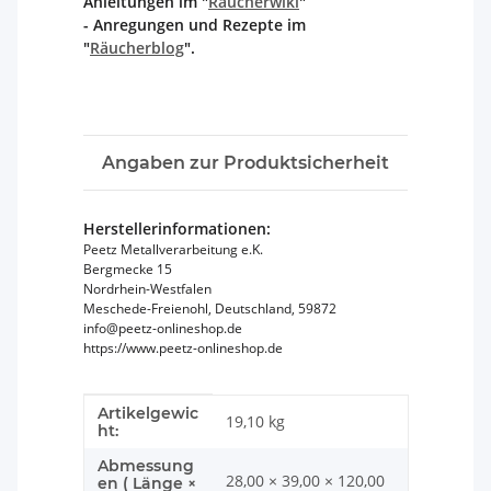
Anleitungen im "
Räucherwiki
"
- Anregungen und Rezepte im
"
Räucherblog
".
Angaben zur Produktsicherheit
Herstellerinformationen:
Peetz Metallverarbeitung e.K.
Bergmecke 15
Nordrhein-Westfalen
Meschede-Freienohl, Deutschland, 59872
info@peetz-onlineshop.de
https://www.peetz-onlineshop.de
Artikelgewic
Produkteigenschaft
Wert
19,10
kg
ht:
Abmessung
28,00 × 39,00 × 120,00
en ( Länge ×