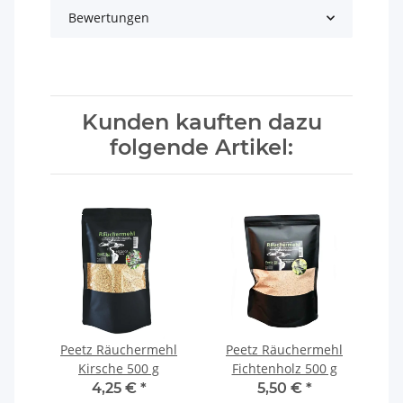
Bewertungen
Kunden kauften dazu
folgende Artikel:
x 25
Peetz Räuchermehl
Peetz Räuchermehl
P
rei
Kirsche 500 g
Fichtenholz 500 g
Or
4,25 €
*
5,50 €
*