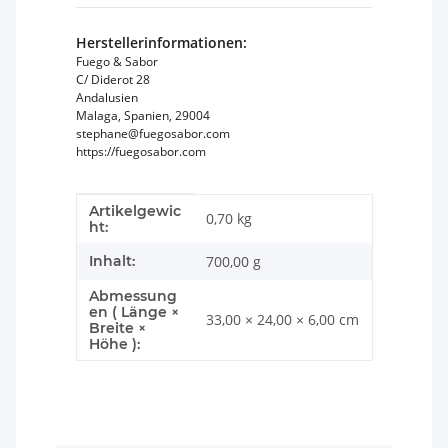
Herstellerinformationen:
Fuego & Sabor
C/ Diderot 28
Andalusien
Malaga, Spanien, 29004
stephane@fuegosabor.com
https://fuegosabor.com
Artikelgewic
Produkteigenschaft
Wert
0,70
kg
ht:
Inhalt:
700,00 g
Abmessung
en ( Länge ×
33,00 × 24,00 × 6,00 cm
Breite ×
Höhe ):